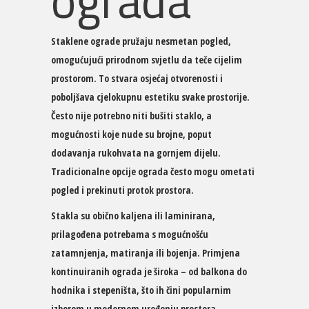
ograda
Staklene ograde pružaju nesmetan pogled,
omogućujući prirodnom svjetlu da teče cijelim
prostorom. To stvara osjećaj otvorenosti i
poboljšava cjelokupnu estetiku svake prostorije.
Često nije potrebno niti bušiti staklo, a
mogućnosti koje nude su brojne, poput
dodavanja rukohvata na gornjem dijelu.
Tradicionalne opcije ograda često mogu ometati
pogled i prekinuti protok prostora.
Stakla su obično kaljena ili laminirana,
prilagođena potrebama s mogućnošću
zatamnjenja, matiranja ili bojenja. Primjena
kontinuiranih ograda je široka – od balkona do
hodnika i stepeništa, što ih čini popularnim
izborom u modernom uređenju prostora.