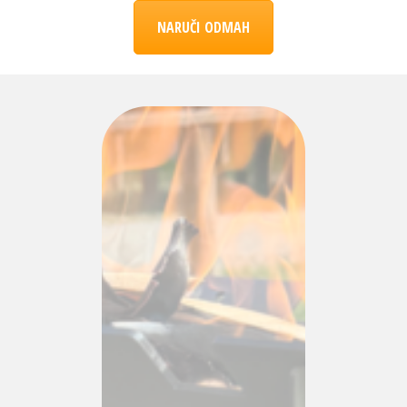
NARUČI ODMAH
CIJENA
109 KM
SA
BESPLATNOM
POŠTARINOM!
Naručiti možete tako što nam