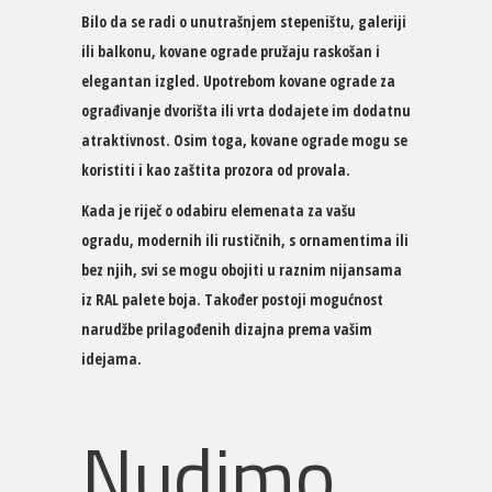
Bilo da se radi o unutrašnjem stepeništu, galeriji
ili balkonu, kovane ograde pružaju raskošan i
elegantan izgled. Upotrebom kovane ograde za
ograđivanje dvorišta ili vrta dodajete im dodatnu
atraktivnost. Osim toga, kovane ograde mogu se
koristiti i kao zaštita prozora od provala.
Kada je riječ o odabiru elemenata za vašu
ogradu, modernih ili rustičnih, s ornamentima ili
bez njih, svi se mogu obojiti u raznim nijansama
iz RAL palete boja. Također postoji mogućnost
narudžbe prilagođenih dizajna prema vašim
idejama.
Nudimo