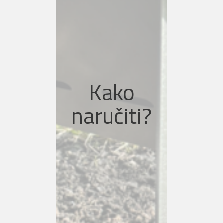
pošaljete porukom na bilo
kojoj društvenoj mreži sljedeće
podatke:
Ime prezime:
Adresa:
Kako
Grad:
Telefon:
naručiti?
Narudžba se šalje radnim
danima od 7-16h, sljedeći
radni dan je na Vašim
vratima. Dostava vikendom
ne radi. Hvala na povjerenju!