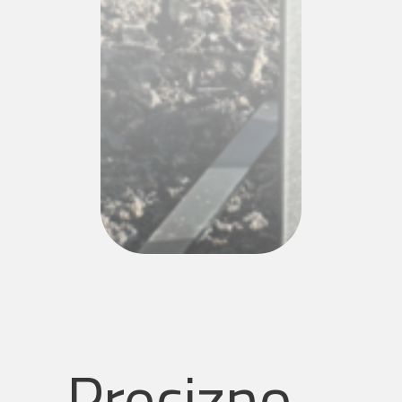
Naručite naš roštilj brzo i
jednostavno – jednim klikom
preusmjeravamo vas na
stranicu za narudžbu gdje
samo upišete svoje podatke i
odmah naručite.
Naruči roštilj
Precizno